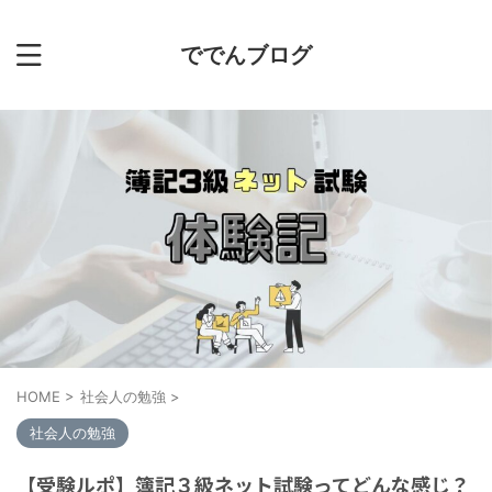
ででんブログ
HOME
>
社会人の勉強
>
社会人の勉強
【受験ルポ】簿記３級ネット試験ってどんな感じ？